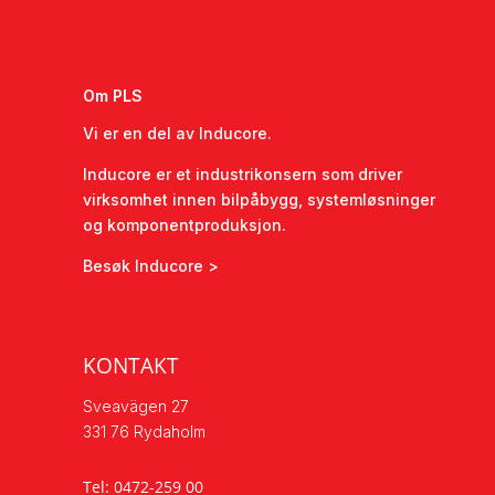
Om PLS
Vi er en del av Inducore.
Inducore er et industrikonsern som driver
virksomhet innen bilpåbygg, systemløsninger
og komponentproduksjon.
Besøk Inducore >
KONTAKT
Sveavägen 27
331 76 Rydaholm
Tel:
0472-259 00