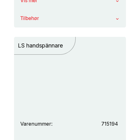
Vis mer
Tilbehør
LS handspännare
Varenummer:
715194