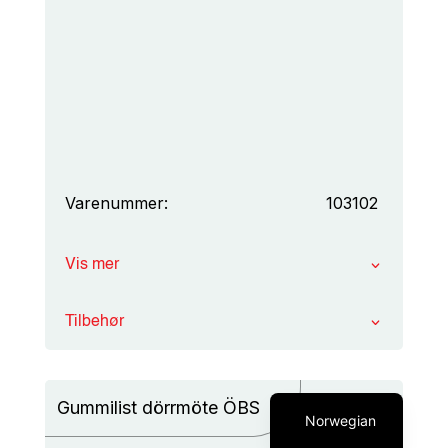
Varenummer:
103102
Vis mer
Tilbehør
English
Swedish
Gummilist dörrmöte ÖBS
Norwegian