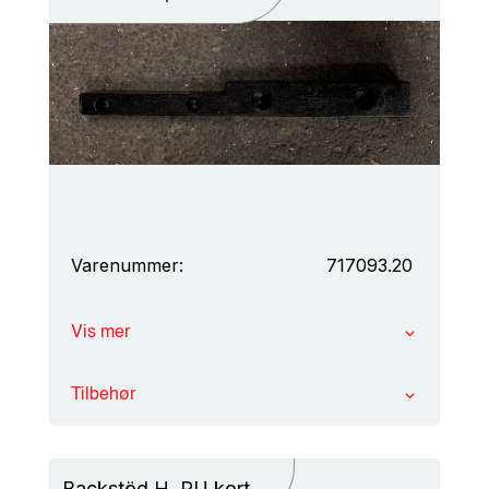
Varenummer:
717093.20
Vis mer
Tilbehør
Backstöd H, PU kort